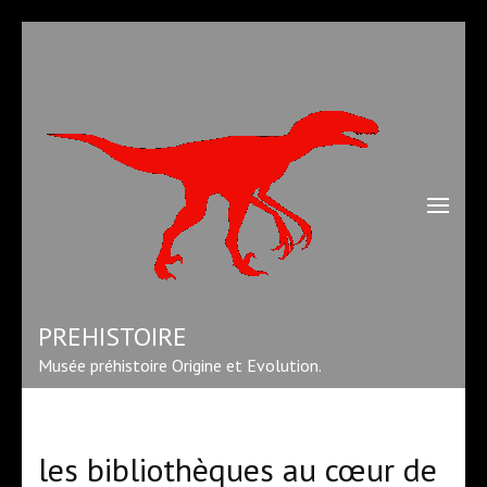
Aller
au
contenu
(Pressez
Entrée)
PREHISTOIRE
Musée préhistoire Origine et Evolution.
les bibliothèques au cœur de