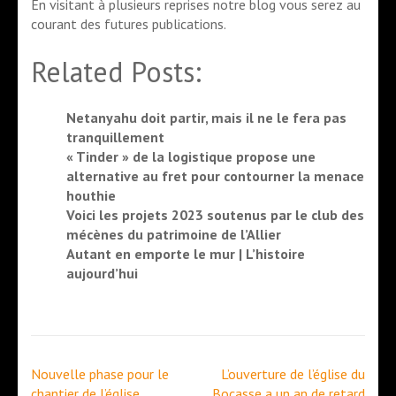
En visitant à plusieurs reprises notre blog vous serez au
courant des futures publications.
Related Posts:
Netanyahu doit partir, mais il ne le fera pas
tranquillement
« Tinder » de la logistique propose une
alternative au fret pour contourner la menace
houthie
Voici les projets 2023 soutenus par le club des
mécènes du patrimoine de l’Allier
Autant en emporte le mur | L’histoire
aujourd’hui
Navigation
Nouvelle phase pour le
L’ouverture de l’église du
de
chantier de l’église
Bocasse a un an de retard