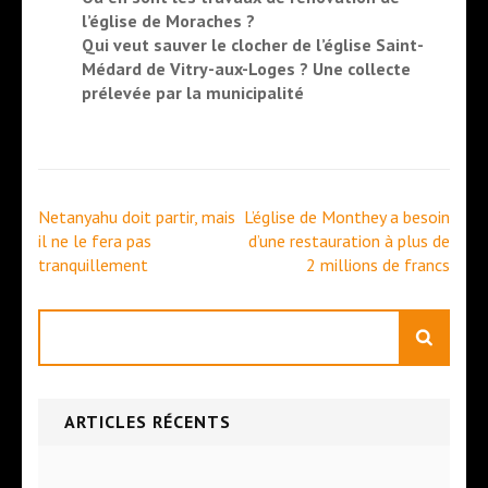
l’église de Moraches ?
Qui veut sauver le clocher de l’église Saint-
Médard de Vitry-aux-Loges ? Une collecte
prélevée par la municipalité
Navigation
Netanyahu doit partir, mais
L’église de Monthey a besoin
de
il ne le fera pas
d’une restauration à plus de
l’article
tranquillement
2 millions de francs
Rechercher
ARTICLES RÉCENTS