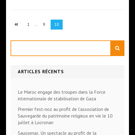
Pagination
Page
Page
Page
1
…
9
10
des
publications
Rechercher
ARTICLES RÉCENTS
Le Maroc engage des troupes dans la Force
internationale de stabilisation de Gaza
Premier fest-noz au profit de l’association de
Sauvegarde du patrimoine religieux en vie le 10
juillet à Locronan
Saussenac. Un spectacle au profit de la