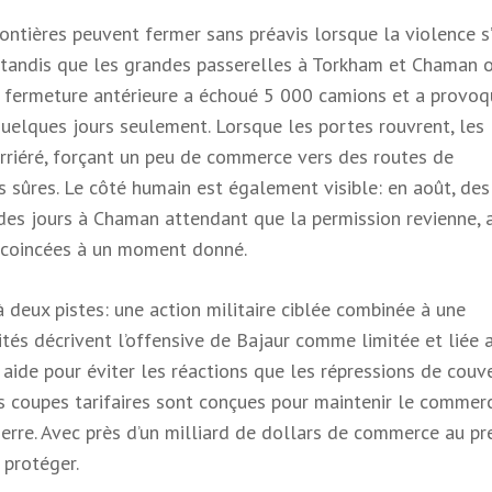
frontières peuvent fermer sans préavis lorsque la violence s’
tandis que les grandes passerelles à Torkham et Chaman o
ne fermeture antérieure a échoué 5 000 camions et a provo
quelques jours seulement. Lorsque les portes rouvrent, les
arriéré, forçant un peu de commerce vers des routes de
 sûres. Le côté humain est également visible: en août, des
 des jours à Chaman attendant que la permission revienne, 
 coincées à un moment donné.
 deux pistes: une action militaire ciblée combinée à une
ités décrivent l’offensive de Bajaur comme limitée et liée 
aide pour éviter les réactions que les répressions de couv
s coupes tarifaires sont conçues pour maintenir le commer
rre. Avec près d’un milliard de dollars de commerce au pr
 protéger.