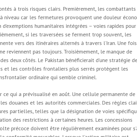
ontés à trois risques clairs. Premièrement, les combattants
 à niveau car les fermetures provoquent une douleur écon
in d’exemptions humanitaires intégrées – voies rapides pour
uxièmement, si les traversées se ferment trop souvent, les
te vers des itinéraires alternés à travers l’Iran. Une foi
 ne reviennent pas toujours. Troisièmement, le manque de
des deux côtés. Le Pakistan bénéficierait d’une stratégie d
 et les contrôles frontaliers plus serrés protègent les
frontalier ordinaire qui semble criminel.
er ce qui a prévisualisé en août. Une cellule permanente de
, les douanes et les autorités commerciales. Des règles clai
es partielles, telles que la désignation de voies spécifiq
ation des restrictions à certaines heures. Les concessions
olte précoce doivent être régulièrement examinées pour s’
la conformité mesurables. Lorsque l’action militaire est