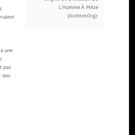
L'Homme À Mèze
s
(Archive.Org):
vraient
 à une
e
t pas
r des