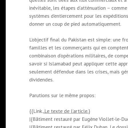
inévitable, les étapes d’atténuation – comme
systèmes d’entiercement pour les expéditions 
donner un coup de pied automatiquement.
L’objectif final du Pakistan est simple: une fro
familles et les commerçants qui en comptent.
combinaison d’opérations militaires, de compe
savoir si Islamabad peut appliquer cette app
seulement défendue dans les crises, mais gér
dividendes.
Parutions sur le même propos:
{{Link.,
Le texte de l’article.
}
|{Bâtiment restauré par Eugène Viollet-le-Duc
|{Bâtiment restauré par Félix Duban.,
Le dossi