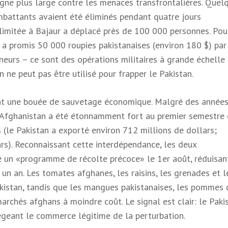
gne plus large contre les menaces transfrontalières. Quel
ombattants avaient été éliminés pendant quatre jours
 limitée à Bajaur a déplacé près de 100 000 personnes. Pou
 a promis 50 000 roupies pakistanaises (environ 180 $) par
neurs – ce sont des opérations militaires à grande échelle
n ne peut pas être utilisé pour frapper le Pakistan.
nt une bouée de sauvetage économique. Malgré des année
 l’Afghanistan a été étonnamment fort au premier semestre
s (le Pakistan a exporté environ 712 millions de dollars;
ars). Reconnaissant cette interdépendance, les deux
é un «programme de récolte précoce» le 1er août, réduisan
 un an. Les tomates afghanes, les raisins, les grenades et l
istan, tandis que les mangues pakistanaises, les pommes 
archés afghans à moindre coût. Le signal est clair: le Paki
tégeant le commerce légitime de la perturbation.