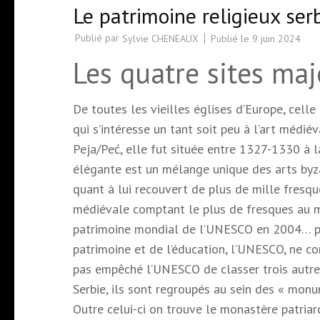
Le patrimoine religieux se
Publié par
Publié le
9 juin 2024
Sylvie CHENEAUX
Les quatre sites maj
De toutes les vieilles églises d’Europe, cel
qui s’intéresse un tant soit peu à l’art médié
Peja/Peć, elle fut située entre 1327-1330 à 
élégante est un mélange unique des arts byzan
quant à lui recouvert de plus de mille fresque
médiévale comptant le plus de fresques au mo
patrimoine mondial de l’UNESCO en 2004… par
patrimoine et de l’éducation, l’UNESCO, ne c
pas empêché l’UNESCO de classer trois autres 
Serbie, ils sont regroupés au sein des « mo
Outre celui-ci on trouve le monastère patriar