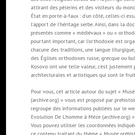
attirant des pèlerins et des visiteurs du mon
État en porte-à-faux : d’un côté, celles-ci es
l’apport de l’héritage serbe. Ainsi, dans la d
présentés comme « médiévaux » ou « orthodoxe
pourtant important, car l’orthodoxie est org
chacune des traditions, une langue liturgique,
des Églises orthodoxes russe, grecque ou bu
Kosovo ont une telle valeur, c’est justement p
architecturales et artistiques qui sont le fruit
Pour vous, cet article autour du sujet « Mus
(archive.org) » vous est proposé par prehistoi
regroupe des informations publiées sur le web
Evolution De L’homme à Mèze (archive.org) ».
Vous pouvez utiliser les coordonnées indiquée
ce contenu traitant du thème « Musée préhist