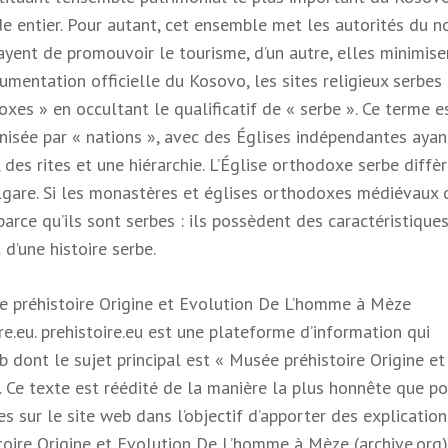
de entier. Pour autant, cet ensemble met les autorités du n
sayent de promouvoir le tourisme, d’un autre, elles minimise
ocumentation officielle du Kosovo, les sites religieux serbes
s » en occultant le qualificatif de « serbe ». Ce terme e
anisée par « nations », avec des Églises indépendantes ayan
 des rites et une hiérarchie. L’Église orthodoxe serbe diffèr
lgare. Si les monastères et églises orthodoxes médiévaux 
arce qu’ils sont serbes : ils possèdent des caractéristique
 d’une histoire serbe.
ée préhistoire Origine et Evolution De L’homme à Mèze
re.eu. prehistoire.eu est une plateforme d’information qui
 dont le sujet principal est « Musée préhistoire Origine et
 Ce texte est réédité de la manière la plus honnête que pos
s sur le site web dans l’objectif d’apporter des explication
oire Origine et Evolution De L’homme à Mèze (archive.org)