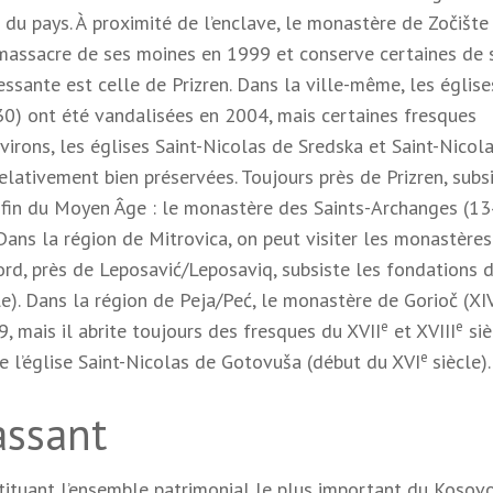
du pays. À proximité de l’enclave, le monastère de Zočište
e massacre de ses moines en 1999 et conserve certaines de 
ssante est celle de Prizren. Dans la ville-même, les église
30) ont été vandalisées en 2004, mais certaines fresques
virons, les églises Saint-Nicolas de Sredska et Saint-Nicol
relativement bien préservées. Toujours près de Prizren, subs
fin du Moyen Âge : le monastère des Saints-Archanges (13
 Dans la région de Mitrovica, on peut visiter les monastère
ord, près de Leposavić/Leposaviq, subsiste les fondations d
e). Dans la région de Peja/Peć, le monastère de Gorioč (XI
e
e
 mais il abrite toujours des fresques du XVII
et XVIII
siè
e
ve l’église Saint-Nicolas de Gotovuša (début du XVI
siècle).
assant
tituant l’ensemble patrimonial le plus important du Kosovo