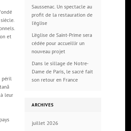
Saussenac. Un spectacle au
 fondé
profit de la restauration de
siècle.
l’église
onnels.
L’église de Saint-Prime sera
ion et
cédée pour accueillir un
nouveau projet
Dans le sillage de Notre-
Dame de Paris, le sacré fait
 péril
son retour en France
ntană
à leur
ARCHIVES
 pays
juillet 2026