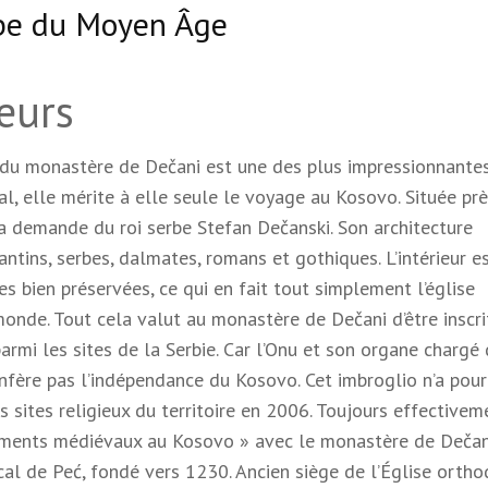
rbe du Moyen Âge
eurs
le du monastère de Dečani est une des plus impressionnantes
val, elle mérite à elle seule le voyage au Kosovo. Située pr
la demande du roi serbe Stefan Dečanski. Son architecture
tins, serbes, dalmates, romans et gothiques. L’intérieur e
s bien préservées, ce qui en fait tout simplement l’église
nde. Tout cela valut au monastère de Dečani d’être inscri
mi les sites de la Serbie. Car l’Onu et son organe chargé
onfère pas l’indépendance du Kosovo. Cet imbroglio n’a pou
sites religieux du territoire en 2006. Toujours effectivem
numents médiévaux au Kosovo » avec le monastère de Dečan
cal de Peć, fondé vers 1230. Ancien siège de l’Église orth