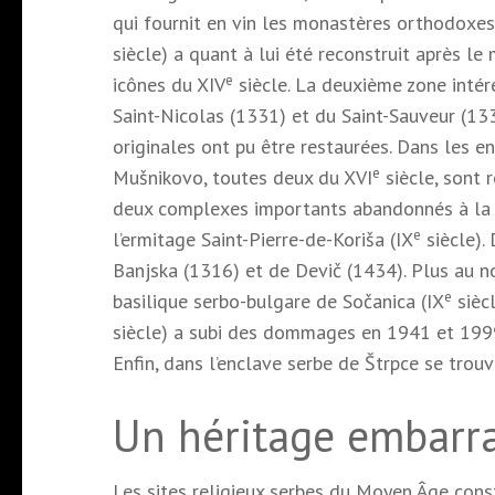
qui fournit en vin les monastères orthodoxes 
siècle) a quant à lui été reconstruit après l
e
icônes du XIV
siècle. La deuxième zone intére
Saint-Nicolas (1331) et du Saint-Sauveur (13
originales ont pu être restaurées. Dans les en
e
Mušnikovo, toutes deux du XVI
siècle, sont 
deux complexes importants abandonnés à la 
e
l’ermitage Saint-Pierre-de-Koriša (IX
siècle).
Banjska (1316) et de Devič (1434). Plus au n
e
basilique serbo-bulgare de Sočanica (IX
siècl
siècle) a subi des dommages en 1941 et 1999,
Enfin, dans l’enclave serbe de Štrpce se trou
Un héritage embarr
Les sites religieux serbes du Moyen Âge cons