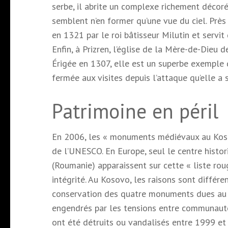
serbe, il abrite un complexe richement décoré
semblent n’en former qu’une vue du ciel. Près
en 1321 par le roi bâtisseur Milutin et servi
Enfin, à Prizren, l’église de la Mère-de-Dieu
Érigée en 1307, elle est un superbe exemple d
fermée aux visites depuis l’attaque qu’elle a 
Patrimoine en péril
En 2006, les « monuments médiévaux au Kosovo
de l’UNESCO. En Europe, seul le centre histor
(Roumanie) apparaissent sur cette « liste rou
intégrité. Au Kosovo, les raisons sont différ
conservation des quatre monuments dues au s
engendrés par les tensions entre communauté
ont été détruits ou vandalisés entre 1999 e