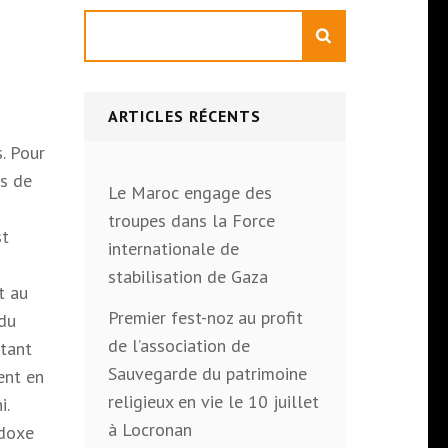
Rechercher
ARTICLES RÉCENTS
. Pour
ès de
Le Maroc engage des
troupes dans la Force
st
internationale de
stabilisation de Gaza
t au
Premier fest-noz au profit
 du
de l’association de
rtant
Sauvegarde du patrimoine
ent en
religieux en vie le 10 juillet
i.
à Locronan
odoxe