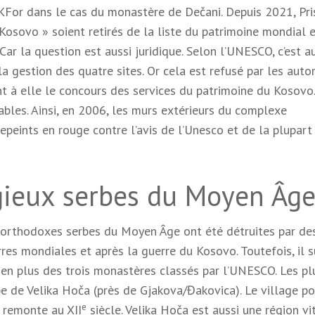
KFor dans le cas du monastère de Dečani. Depuis 2021, Pri
ovo » soient retirés de la liste du patrimoine mondial en
ar la question est aussi juridique. Selon l’UNESCO, c’est a
la gestion des quatre sites. Or cela est refusé par les auto
t à elle le concours des services du patrimoine du Kosovo
tables. Ainsi, en 2006, les murs extérieurs du complexe
peints en rouge contre l’avis de l’Unesco et de la plupart
igieux serbes du Moyen Âg
 orthodoxes serbes du Moyen Âge ont été détruites par de
res mondiales et après la guerre du Kosovo. Toutefois, il s
r en plus des trois monastères classés par l’UNESCO. Les pl
e de Velika Hoča (près de Gjakova/Đakovica). Le village p
e
e remonte au XII
siècle. Velika Hoča est aussi une région vi