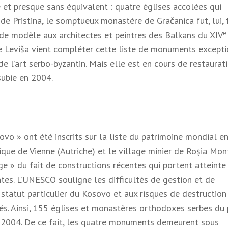
 et presque sans équivalent : quatre églises accolées qui
 de Pristina, le somptueux monastère de Gračanica fut, lui,
e
t de modèle aux architectes et peintres des Balkans du XIV
 de Leviša vient compléter cette liste de monuments excepti
e l’art serbo-byzantin. Mais elle est en cours de restaurat
subie en 2004.
 » ont été inscrits sur la liste du patrimoine mondial en
ique de Vienne (Autriche) et le village minier de Roșia Mo
ge » du fait de constructions récentes qui portent atteinte 
entes. L’UNESCO souligne les difficultés de gestion et de
tatut particulier du Kosovo et aux risques de destruction
s. Ainsi, 155 églises et monastères orthodoxes serbes du
t 2004. De ce fait, les quatre monuments demeurent sous