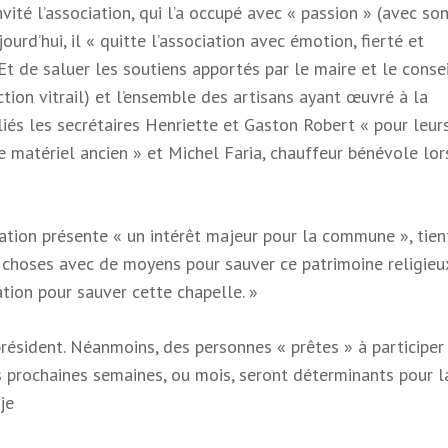
vité l’association, qui l’a occupé avec « passion » (avec so
ourd’hui, il « quitte l’association avec émotion, fierté et
 Et de saluer les soutiens apportés par le maire et le conse
ction vitrail) et l’ensemble des artisans ayant œuvré à la
iés les secrétaires Henriette et Gaston Robert « pour leur
e matériel ancien » et Michel Faria, chauffeur bénévole lor
iation présente « un intérêt majeur pour la commune », tien
s choses avec de moyens pour sauver ce patrimoine religieux
ation pour sauver cette chapelle. »
résident. Néanmoins, des personnes « prêtes » à participer 
s prochaines semaines, ou mois, seront déterminants pour l
je