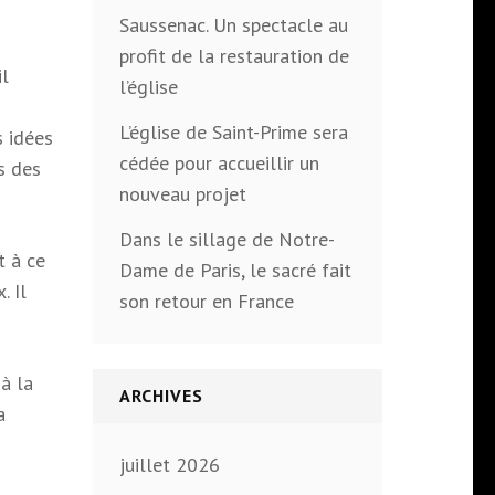
n
Saussenac. Un spectacle au
profit de la restauration de
il
l’église
L’église de Saint-Prime sera
s idées
cédée pour accueillir un
s des
nouveau projet
Dans le sillage de Notre-
t à ce
Dame de Paris, le sacré fait
. Il
son retour en France
à la
ARCHIVES
a
juillet 2026