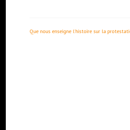
Navigation
Que nous enseigne l’histoire sur la protestati
de
l’article