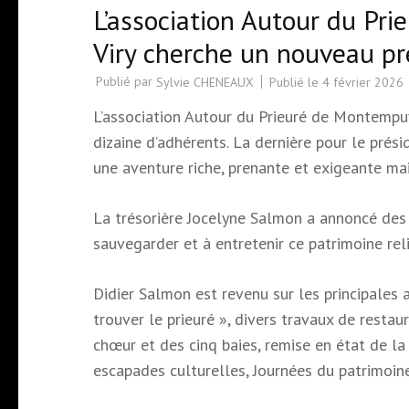
L’association Autour du Pr
Viry cherche un nouveau pr
Publié par
Publié le
4 février 2026
Sylvie CHENEAUX
L’association Autour du Prieuré de Montempu
dizaine d’adhérents. La dernière pour le prési
une aventure riche, prenante et exigeante m
La trésorière Jocelyne Salmon a annoncé des 
sauvegarder et à entretenir ce patrimoine reli
Didier Salmon est revenu sur les principales a
trouver le prieuré », divers travaux de resta
chœur et des cinq baies, remise en état de l
escapades culturelles, Journées du patrimoine