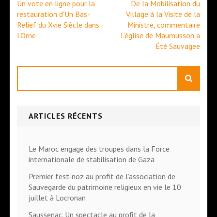
Navigation
Un vote en ligne pour la
De la Mobilisation du
de
restauration d’Un Bas-
Village à la Visite de la
l’article
Relief du Xvie Siècle dans
Ministre, commentaire
l’Orne
L’église de Maumusson a
Été Sauvagee
Rechercher
ARTICLES RÉCENTS
Le Maroc engage des troupes dans la Force
internationale de stabilisation de Gaza
Premier fest-noz au profit de l’association de
Sauvegarde du patrimoine religieux en vie le 10
juillet à Locronan
Saussenac. Un spectacle au profit de la