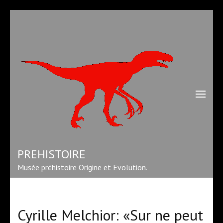
Aller
au
contenu
(Pressez
Entrée)
PREHISTOIRE
Musée préhistoire Origine et Evolution.
Cyrille Melchior: «Sur ne peut