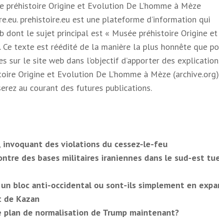
ée préhistoire Origine et Evolution De L’homme à Mèze
re.eu. prehistoire.eu est une plateforme d’information qui
 dont le sujet principal est « Musée préhistoire Origine et
 Ce texte est réédité de la manière la plus honnête que pos
s sur le site web dans l’objectif d’apporter des explication
oire Origine et Evolution De L’homme à Mèze (archive.org)
serez au courant des futures publications.
, invoquant des violations du cessez-le-feu
tre des bases militaires iraniennes dans le sud-est tu
r un bloc anti-occidental ou sont-ils simplement en expa
t de Kazan
le plan de normalisation de Trump maintenant?