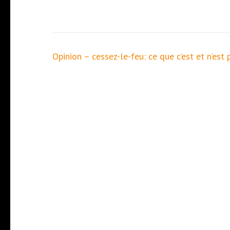
Navigation
Opinion – cessez-le-feu: ce que c’est et n’est 
de
l’article